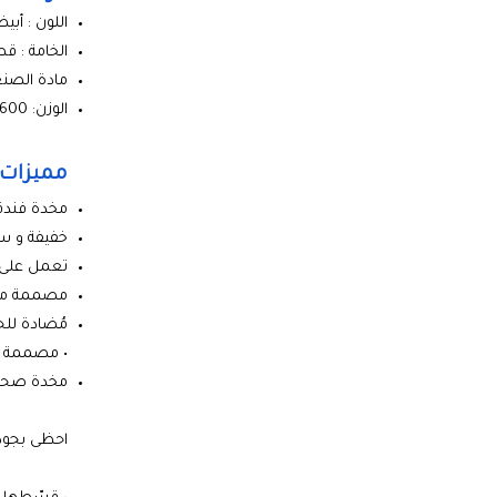
اللون : أبي
الخامة : قطن 100% 
مادة الصنع:
الوزن: 1600\2000 جرام
مميزات ا
مخدة فندقية
خفيفة و س
تعمل على 
مصممة من 
مُضادة للح
• مصممة خص
مخدة صحية 
احظى بجودة