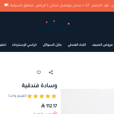
لرياض، مناطق الشرقية )🚚
استثمر في
الغانم للمراتب الطبية
عروض الصيف
اللباد الفندقي
عازل السوائل
كراسي الإسترخاء
تخفي
وسادة فندقية
(تقييم واحد)
112.17