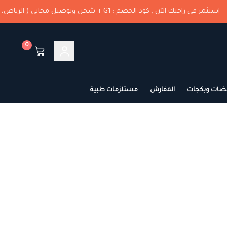
 راحتك الآن , كود الخصم : G1 + شحن وتوصيل مجاني ( الرياض، مناطق الشرقية )🚚
0
ضات وبكجات
المفارش
مستلزمات طبية