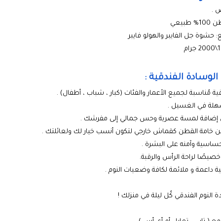
ض .
طبيعي
 حشوة جل الفايبر والهولو فايبر
لوسادة الفندقية :
 مُناسبة لجميع الأعمار والفئات (كبار ، شباب ، أطفال) .
هلة في الغسيل .
إضافة لمسة عصرية وحس جمالي إلى مفرشك .
خامة القطن كقماش خارجي لتكون أنسب خيار لك ولعائلتك .
ساسية وآمنه على البشرة .
يصًا لراحة الرأس والرقبة.
داعمة و ملائمة لكافة وضعيات النوم .
 النوم الفندقي كُل ليلة في منزلك !