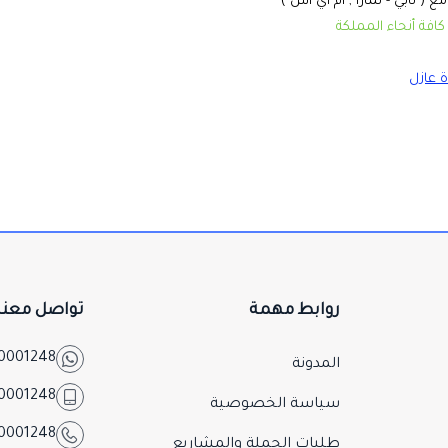
 ( تابي - تمارا , أم أي أس )
افة أنحاء المملكة
 عازل
روابط مهمة
تواصل معنا
0001248
المدونة
0001248
سياسة الخصوصية
0001248
طلبات الجملة والمشاريع