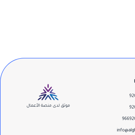
92
موثق لدى منصة الأعمال
92
96692
info@alg