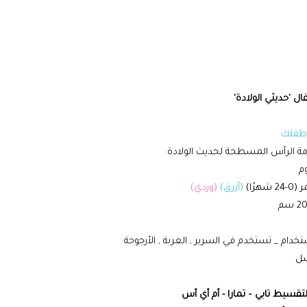
ل 'حديثي الولادة'
 طفلك
مة الرأس المسطحة لحديث الولادة
م
هرًا)
(أزرق)
(وردي)
خدام _ تستخدم في السرير , العربة , الأرجوحة
سل
لتقسيط تابي – تمارا - أم أي أس