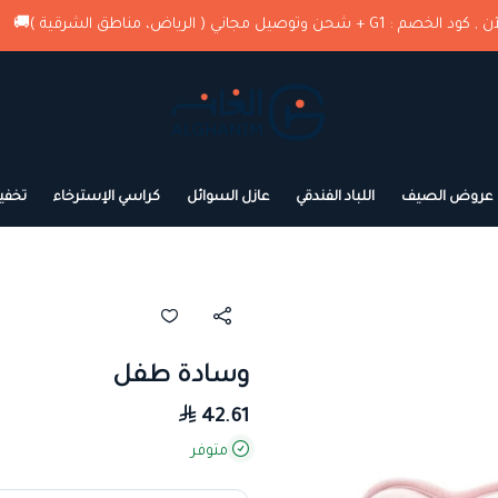
( الرياض، مناطق الشرقية )🚚
استثمر
الغانم للمراتب الطبية
عروض الصيف
اللباد الفندقي
عازل السوائل
كراسي الإسترخاء
تخفي
وسادة طفل
42.61
متوفر