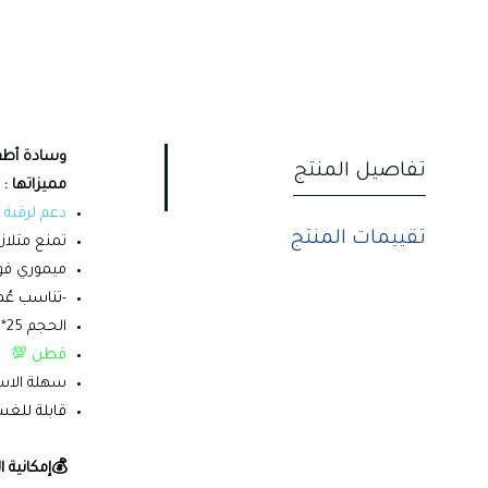
وسادة أطفا
تفاصيل المنتج
مميزاتها :
دعم لرقبة
تقييمات المنتج
تمنع متلاز
ميموري فو
-
تناسب عُمر (0-24 ش
الحجم 25*20 سم
قطن 💯
سهلة الاست
قابلة للغ
💰إمكانية ا