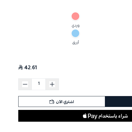
وردي
أزرق
42.61
اشتري الآن