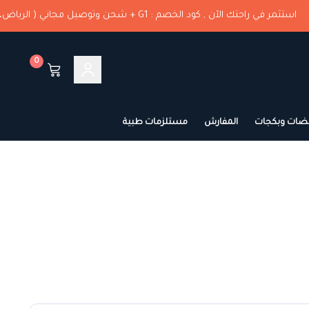
 في راحتك الآن , كود الخصم : G1 + شحن وتوصيل مجاني ( الرياض، مناطق الشرقية )🚚
0
ضات وبكجات
المفارش
مستلزمات طبية