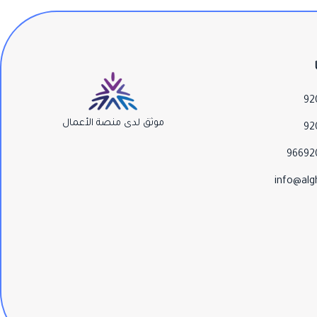
92
موثق لدى منصة الأعمال
92
96692
info@alg