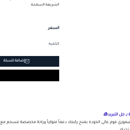
الشريعة السمحة
السعر
الكمية
إضافة للسلة
بـ جل التبريد🧊
موري فوم عالي الجودة يمنح ركبتك دعماً متوازناً وراحة مخصصة تنسجم مع 
خدام :