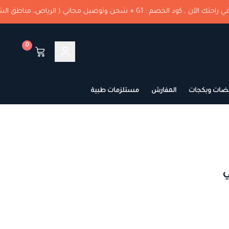
صم : G1 + شحن وتوصيل مجاني ( الرياض، مناطق الشرقية )🚚
0
ضات وبكجات
المفارش
مستلزمات طبية
ي