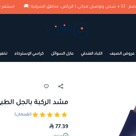
)🚚
استثمر في راحتك الآن , كود الخ
الغانم للمراتب الطبية
عروض الصيف
اللباد الفندقي
عازل السوائل
كراسي الإسترخاء
تخفي
مشد الركبة بالجل الطب
(تقييمان)
77.39