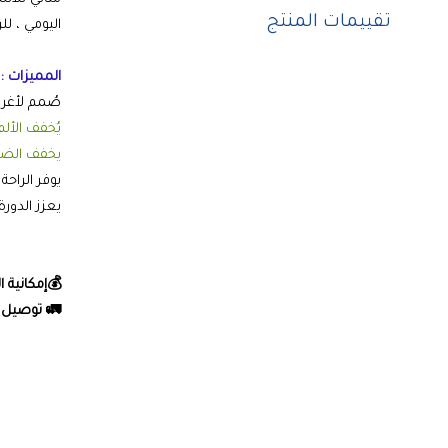
تقييمات المنتج
اليومي ، للر
المميزات :
صُمم لأغر
يُخفف الأ
يخفف الضغ
يوفر الراح
يعزز الدور
💰إمكانية ا
🚛 توصيل ك