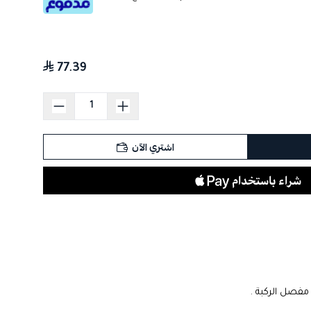
77.39
اشتري الآن
مفصل الركبة .