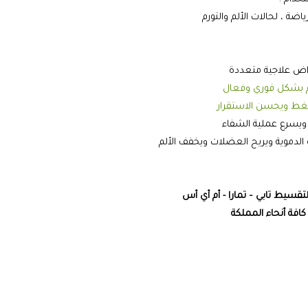
ياضة ، لحالات الألم والتورم
اض علاجية متعددة
لم بشكل فوري وفعال
ط ويحسن الاستقرار
ة ويسرع عملية الشفاء
ة الدموية ويريح العضلات ويخفف الألم
لتقسيط تابي – تمارا - أم أي أس
افة أنحاء المملكة