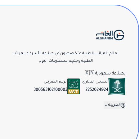
الغانم للمراتب الطبية متخصصون في صناعة الأسرة و المراتب
الطبية وجميع مستلزمات النوم
بِصناعة سعودية 🇸🇦
السجل التجاري
الرقم الضريبي
2252024924
300563102100003
العربية