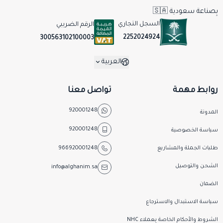
بِصناعة سعودية 🇸🇦
السجل التجاري
الرقم الضريبي
2252024924
300563102100003
العربية
روابط مهمة
تواصل معنا
920001248
المدونة
920001248
سياسة الخصوصية
طلبات الجملة والمشاريع
966920001248
الشحن والتوصيل
info@alghanim.sa
الضمان
سياسة الاستبدال والاسترجاع
الشروط والأحكام الخاصة بِـعملاء NHC