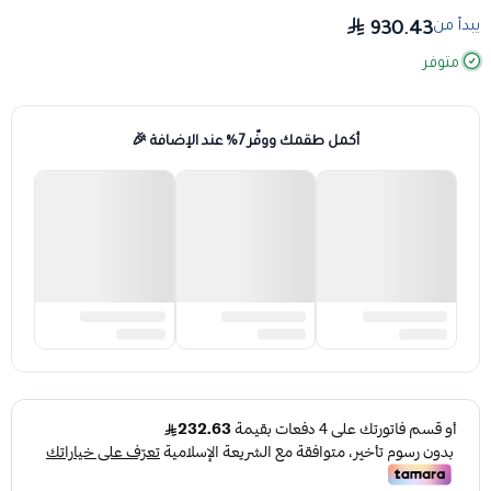
يبدأ من
930.43
متوفر
أكمل طقمك ووفّر 7% عند الإضافة 🎉