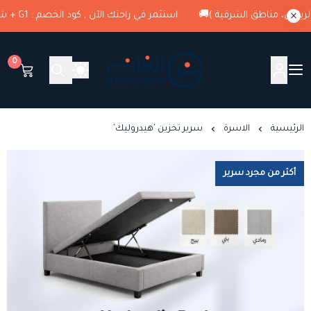
استثمر في راحتك الآن , كود الخصم : G1 + شحن وتوصيل مجاني ( الرياض، مناطق الشرقية )🚚
0
الغانم للمراتب الطبية
الرئيسية
الاسرة
سرير تخزين 'هيدروليك'
أكثر من مجرد سرير