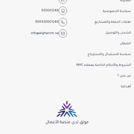
المدونة
920001248
سياسة الخصوصية
طلبات الجملة والمشاريع
966920001248
الشحن والتوصيل
info@alghanim.sa
الضمان
سياسة الاستبدال والاسترجاع
الشروط والأحكام الخاصة بِـعملاء NHC
من نحن ؟
أهدافنا
موثق لدى منصة الأعمال