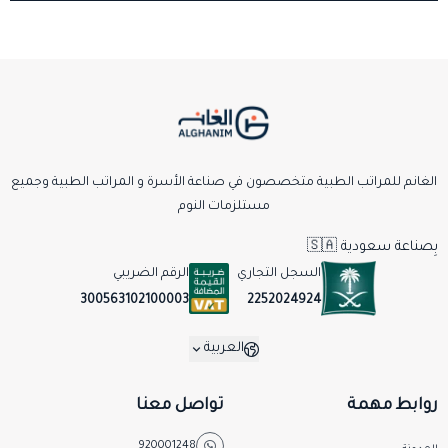
الغانم للمراتب الطبية متخصصون في صناعة الأسرة و المراتب الطبية وجميع
مستلزمات النوم
بِصناعة سعودية 🇸🇦
السجل التجاري
الرقم الضريبي
2252024924
300563102100003
العربية
روابط مهمة
تواصل معنا
920001248