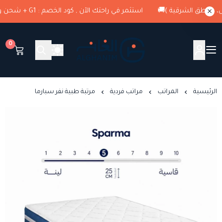
استثمر في راحتك الآن , كود الخصم : G1 + شحن وتوصيل مجاني ( الرياض، مناطق الشرقية )🚚
0
الغانم للمراتب الطبية
الرئيسية
المراتب
مراتب فردية
مرتبة طبية نفر سبارما