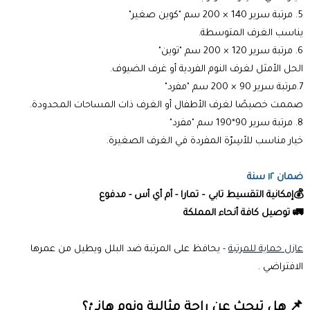
5. مرتبة سرير 140 × 200 سم "كوين صغير"
يناسب الغرف المتوسطة.
6. مرتبة سرير 120 × 200 سم "توين"
الحل الأمثل لغرف النوم الفردية أو غرف الضيوف.
7.مرتبة سرير 90 × 200 سم "مفرد"
صممت خصيصًا لغرف الأطفال أو الغرف ذات المساحات المحدودة.
8. مرتبة سرير 90*190 سم "مفرد"
خيار مناسب للأسِرّة المفردة في الغرف الصغيرة.
ضمان ١٢ سنة
💰إمكانية التقسيط تابي – تمارا - أم أي أس - مدفوع
🚛 توصيل كافة أنحاء المملكة
عازل حماية للمرتبة
- يحافظ على المرتبة ضد البلل ويطيل من عمرها
الافتراضي .
📌 هل تبحث عن راحة مثالية ونوم هانئ؟